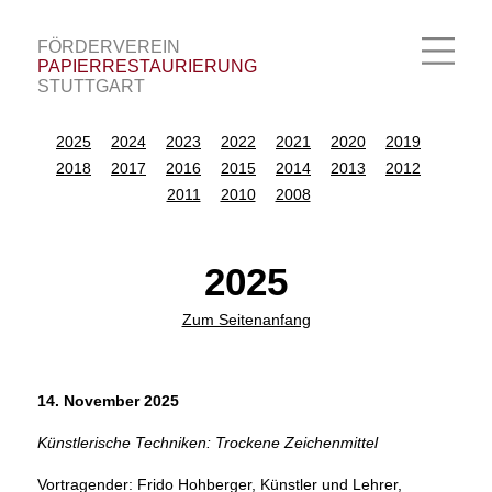
FÖRDERVEREIN
|
PAPIERRESTAURIERUNG
|
STUTTGART
2025
2024
2023
2022
2021
2020
2019
2018
2017
2016
2015
2014
2013
2012
2011
2010
2008
2025
Zum Seitenanfang
14. November 2025
Künstlerische Techniken: Trockene Zeichenmittel
Vortragender: Frido Hohberger, Künstler und Lehrer,